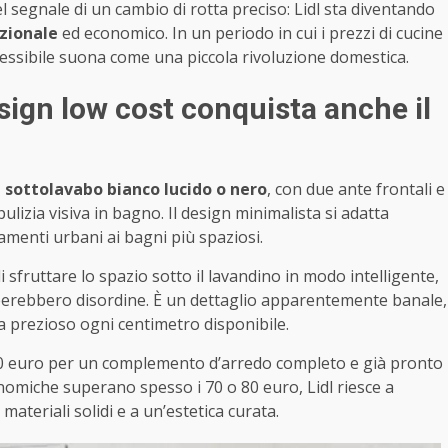
l segnale di un cambio di rotta preciso: Lidl sta diventando
nzionale
ed economico. In un periodo in cui i prezzi di cucine
cessibile suona come una piccola rivoluzione domestica.
esign low cost conquista anche il
 sottolavabo bianco lucido o nero
, con due ante frontali e
ulizia visiva in bagno. Il design minimalista si adatta
amenti urbani ai bagni più spaziosi.
i sfruttare lo spazio sotto il lavandino in modo intelligente,
reerebbero disordine. È un dettaglio apparentemente banale,
 prezioso ogni centimetro disponibile.
i 30 euro per un complemento d’arredo completo e già pronto
nomiche superano spesso i 70 o 80 euro, Lidl riesce a
 materiali solidi e a un’estetica curata.