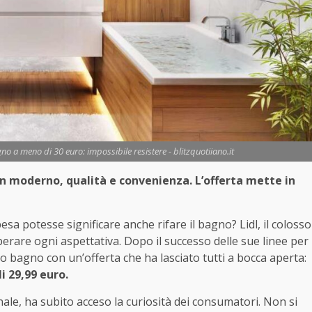
o a meno di 30 euro: impossibile resistere - blitzquotiiano.it
gn moderno, qualità e convenienza. L’offerta mette in
sa potesse significare anche rifare il bagno? Lidl, il colosso
erare ogni aspettativa. Dopo il successo delle sue linee per
to bagno con un’offerta che ha lasciato tutti a bocca aperta:
li 29,99 euro.
le, ha subito acceso la curiosità dei consumatori. Non si