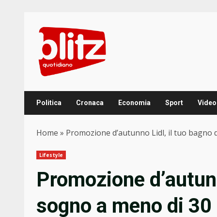
Skip
to
content
Politica
Cronaca
Economia
Sport
Video
Home
»
Promozione d’autunno Lidl, il tuo bagno 
Lifestyle
Promozione d’autunn
sogno a meno di 30 