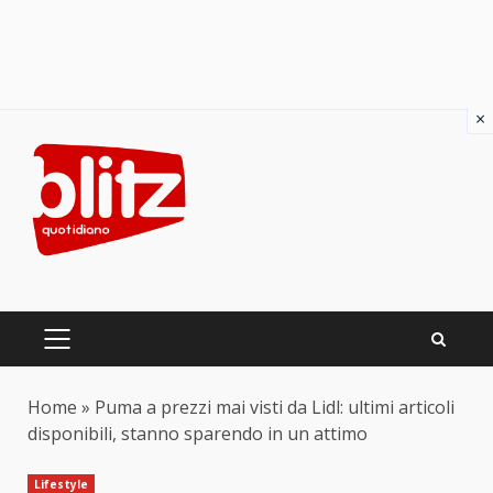
×
Skip
to
content
PRIMARY
MENU
Home
»
Puma a prezzi mai visti da Lidl: ultimi articoli
disponibili, stanno sparendo in un attimo
Lifestyle