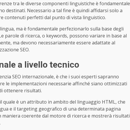
renze tra le diverse componenti linguistiche è fondamentale
o destinati. Necessario a tal fine è quindi affidarsi solo a
ontenuti perfetti dal punto di vista linguistico.
tra lingua, ma è fondamentale perfezionarlo sulla base degli
 Le parole di ricerca, o keywords, possono variare in base al
mente, ma devono necessariamente essere adattate al
izzazione SEO.
ale a livello tecnico
agenzia SEO internazionale, è che i suoi esperti sapranno
tuare le implementazioni necessarie affinché siano ottimizzati
 ottenere risultati.
, il quale è un attributo in ambito del linguaggio HTML, che
ingua e il targeting geografico di una determinata pagina
n maniera coerente dal motore di ricerca e mostrerà risultati
.