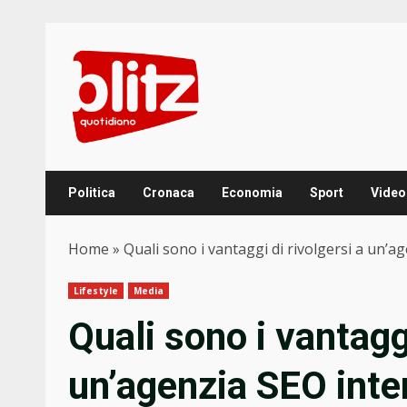
Skip
to
content
Politica
Cronaca
Economia
Sport
Video
Home
»
Quali sono i vantaggi di rivolgersi a un’a
Lifestyle
Media
Quali sono i vantaggi
un’agenzia SEO inte