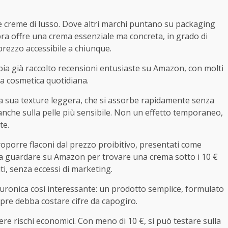
e creme di lusso. Dove altri marchi puntano su packaging
bra offre una crema essenziale ma concreta, in grado di
rezzo accessibile a chiunque.
ia già raccolto recensioni entusiaste su Amazon, con molti
la cosmetica quotidiana.
 la sua texture leggera, che si assorbe rapidamente senza
anche sulla pelle più sensibile. Non un effetto temporaneo,
te.
oporre flaconi dal prezzo proibitivo, presentati come
sta guardare su Amazon per trovare una crema sotto i 10 €
uti, senza eccessi di marketing.
luronica così interessante: un prodotto semplice, formulato
pre debba costare cifre da capogiro.
re rischi economici. Con meno di 10 €, si può testare sulla