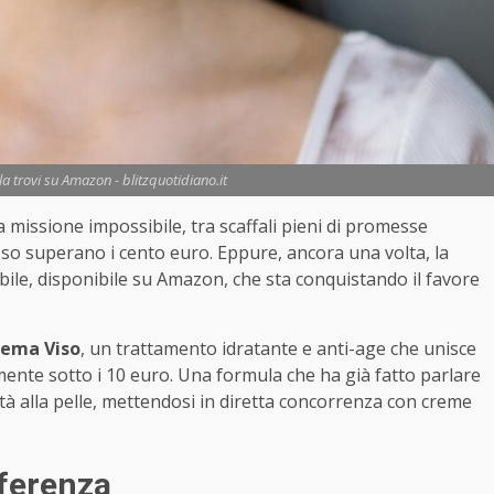
la trovi su Amazon - blitzquotidiano.it
issione impossibile, tra scaffali pieni di promesse
sso superano i cento euro. Eppure, ancora una volta, la
bile, disponibile su Amazon, che sta conquistando il favore
Crema Viso
, un trattamento idratante e anti-age che unisce
lmente sotto i 10 euro. Una formula che ha già fatto parlare
cità alla pelle, mettendosi in diretta concorrenza con creme
fferenza