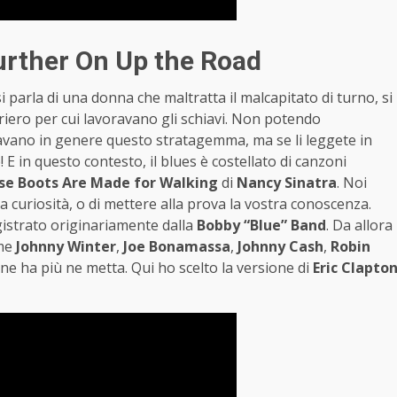
Further On Up the Road
i parla di una donna che maltratta il malcapitato di turno, si
rriero per cui lavoravano gli schiavi. Non potendo
zavano in genere questo stratagemma, ma se li leggete in
 in questo contesto, il blues è costellato di canzoni
se Boots Are Made for Walking
di
Nancy Sinatra
. Noi
a curiosità, o di mettere alla prova la vostra conoscenza.
istrato originariamente dalla
Bobby “Blue” Band
. Da allora
ome
Johnny Winter
,
Joe Bonamassa
,
Johnny Cash
,
Robin
 ne ha più ne metta. Qui ho scelto la versione di
Eric Clapto