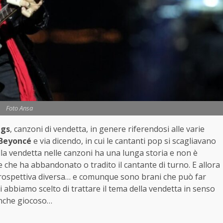
Foto Ansa
ngs
, canzoni di vendetta, in genere riferendosi alle varie
Beyoncé
e via dicendo, in cui le cantanti pop si scagliavano
ella vendetta nelle canzoni ha una lunga storia e non è
 che ha abbandonato o tradito il cantante di turno. E allora
rospettiva diversa… e comunque sono brani che può far
i abbiamo scelto di trattare il tema della vendetta in senso
 anche giocoso…