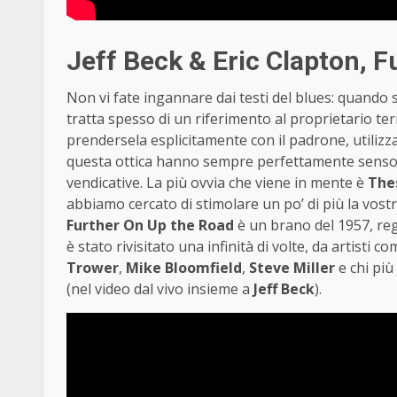
Jeff Beck & Eric Clapton, 
Non vi fate ingannare dai testi del blues: quando s
tratta spesso di un riferimento al proprietario te
prendersela esplicitamente con il padrone, utiliz
questa ottica hanno sempre perfettamente senso! E
vendicative. La più ovvia che viene in mente è
The
abbiamo cercato di stimolare un po’ di più la vostr
Further On Up the Road
è un brano del 1957, reg
è stato rivisitato una infinità di volte, da artisti c
Trower
,
Mike Bloomfield
,
Steve Miller
e chi più
(nel video dal vivo insieme a
Jeff Beck
).