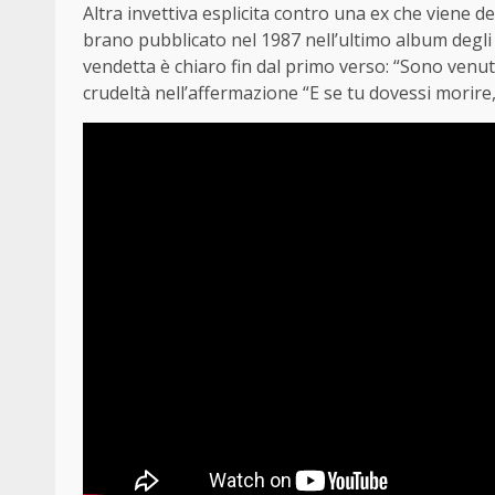
Altra invettiva esplicita contro una ex che viene de
brano pubblicato nel 1987 nell’ultimo album degl
vendetta è chiaro fin dal primo verso: “Sono venut
crudeltà nell’affermazione “E se tu dovessi morire,