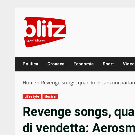
Skip
to
content
Politica
Cronaca
Economia
Sport
Video
Home
»
Revenge songs, quando le canzoni parlano
Lifestyle
Musica
Revenge songs, qua
di vendetta: Aerosmi