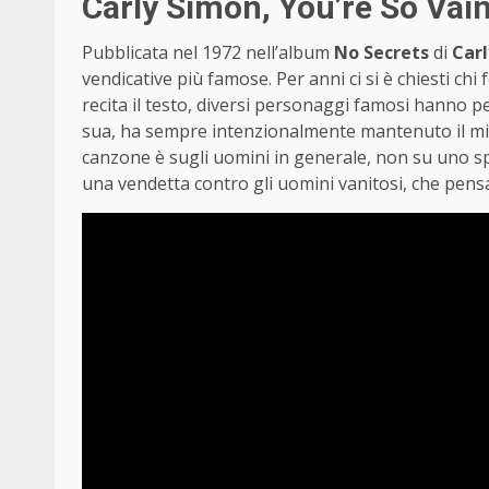
Carly Simon, You’re So Vai
Pubblicata nel 1972 nell’album
No Secrets
di
Car
vendicative più famose. Per anni ci si è chiesti chi
recita il testo, diversi personaggi famosi hanno pe
sua, ha sempre intenzionalmente mantenuto il mis
canzone è sugli uomini in generale, non su uno sp
una vendetta contro gli uomini vanitosi, che pensa