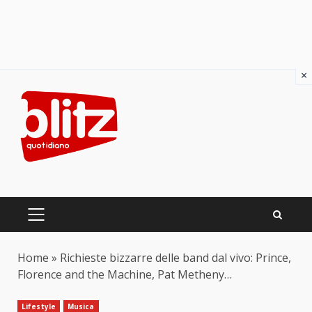
×
Skip
to
content
PRIMARY
MENU
Home
»
Richieste bizzarre delle band dal vivo: Prince,
Florence and the Machine, Pat Metheny…
Lifestyle
Musica