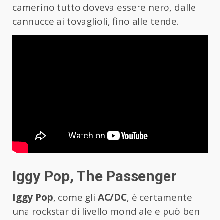
camerino tutto doveva essere nero, dalle
cannucce ai tovaglioli, fino alle tende.
Iggy Pop, The Passenger
Iggy Pop
, come gli
AC/DC
, è certamente
una rockstar di livello mondiale e può ben