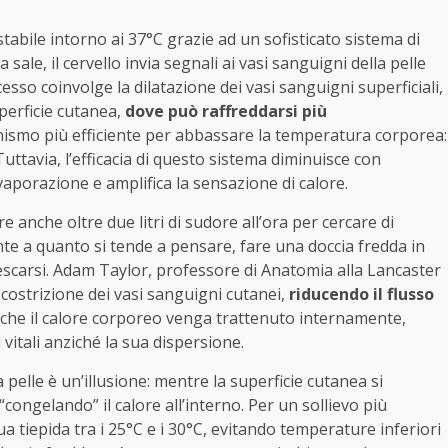
abile intorno ai 37°C grazie ad un sofisticato sistema di
le, il cervello invia segnali ai vasi sanguigni della pelle
esso coinvolge la dilatazione dei vasi sanguigni superficiali,
perficie cutanea,
dove può raffreddarsi più
nismo più efficiente per abbassare la temperatura corporea:
Tuttavia, l’efficacia di questo sistema diminuisce con
vaporazione e amplifica la sensazione di calore.
e anche oltre due litri di sudore all’ora per cercare di
 a quanto si tende a pensare, fare una doccia fredda in
rescarsi. Adam Taylor, professore di Anatomia alla Lancaster
costrizione dei vasi sanguigni cutanei,
riducendo il flusso
he il calore corporeo venga trattenuto internamente,
vitali anziché la sua dispersione.
 pelle è un’illusione: mentre la superficie cutanea si
“congelando” il calore all’interno. Per un sollievo più
ua tiepida tra i 25°C e i 30°C, evitando temperature inferiori