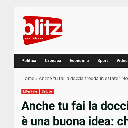
Skip
to
content
Politica
Cronaca
Economia
Sport
Video
Home
»
Anche tu fai la doccia fredda in estate? N
Lifestyle
Salute
Anche tu fai la docc
è una buona idea: ch