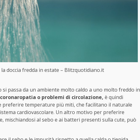
a doccia fredda in estate – Blitzquotidiano.it
o si passa da un ambiente molto caldo a uno molto freddo in
 coronaropatia o problemi di circolazione,
è quindi
preferire temperature più miti, che facilitano il naturale
istema cardiovascolare. Un altro motivo per preferire
re, mischiandosi al sebo e ai batteri presenti sulla cute, può
re il sebo e le impurità rispetto a quella calda o tiepida.