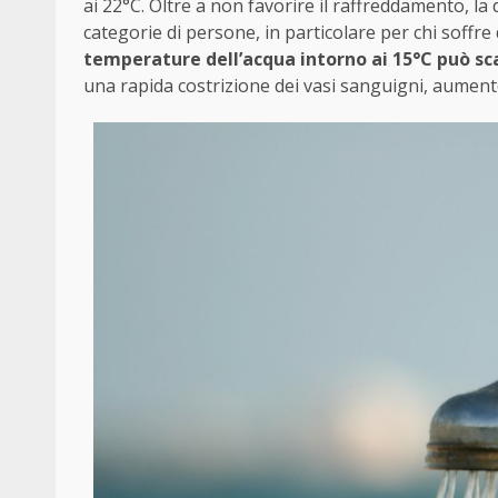
ai 22°C. Oltre a non favorire il raffreddamento, l
categorie di persone, in particolare per chi soffre 
temperature dell’acqua intorno ai 15°C può sc
una rapida costrizione dei vasi sanguigni, aumento