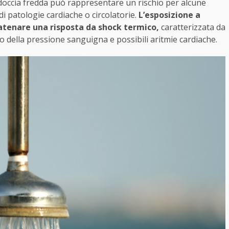
a doccia fredda può rappresentare un rischio per alcune
di patologie cardiache o circolatorie.
L’esposizione a
atenare una risposta da shock termico,
caratterizzata da
 della pressione sanguigna e possibili aritmie cardiache.