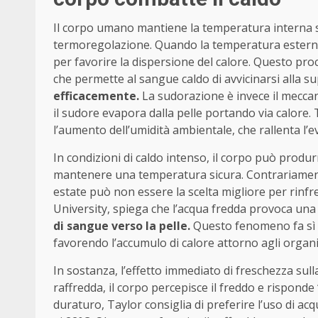
Il corpo umano mantiene la temperatura interna st
termoregolazione. Quando la temperatura esterna sa
per favorire la dispersione del calore. Questo proc
che permette al sangue caldo di avvicinarsi alla su
efficacemente.
La sudorazione è invece il mecca
il sudore evapora dalla pelle portando via calore. 
l’aumento dell’umidità ambientale, che rallenta l’e
In condizioni di caldo intenso, il corpo può produrr
mantenere una temperatura sicura. Contrariamente
estate può non essere la scelta migliore per rinf
University, spiega che l’acqua fredda provoca una 
di sangue verso la pelle.
Questo fenomeno fa sì c
favorendo l’accumulo di calore attorno agli organi 
In sostanza, l’effetto immediato di freschezza sulla
raffredda, il corpo percepisce il freddo e risponde 
duraturo, Taylor consiglia di preferire l’uso di acq