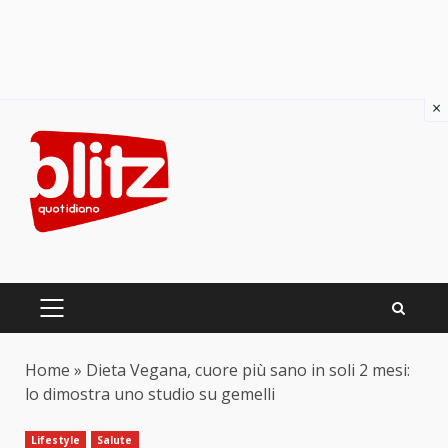
×
Skip
to
content
PRIMARY
MENU
Home
»
Dieta Vegana, cuore più sano in soli 2 mesi:
lo dimostra uno studio su gemelli
Lifestyle
Salute