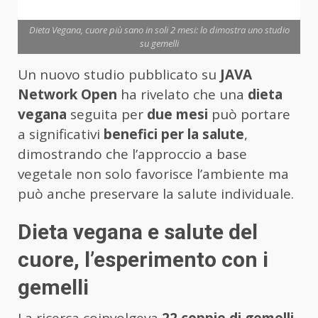
Dieta Vegana, cuore più sano in soli 2 mesi: lo dimostra uno studio
su gemelli
Un nuovo studio pubblicato su
JAVA
Network Open
ha rivelato che una
dieta
vegana
seguita per
due mesi
può portare
a significativi
benefici per la salute
,
dimostrando che l’approccio a base
vegetale non solo favorisce l’ambiente ma
può anche preservare la salute individuale.
Dieta vegana e salute del
cuore, l’esperimento con i
gemelli
La ricerca coinvolgeva
22 coppie di gemelli