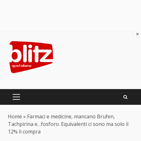
×
Skip
to
content
PRIMARY
MENU
Home
»
Farmaci e medicine, mancano Brufen,
Tachpirina e…fosforo. Equivalenti ci sono ma solo il
12% li compra