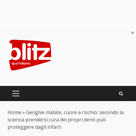
×
Skip
to
content
PRIMARY
MENU
Home
»
Gengive malate, cuore a rischio: secondo la
scienza prendersi cura dei propri denti può
proteggere dagli infarti