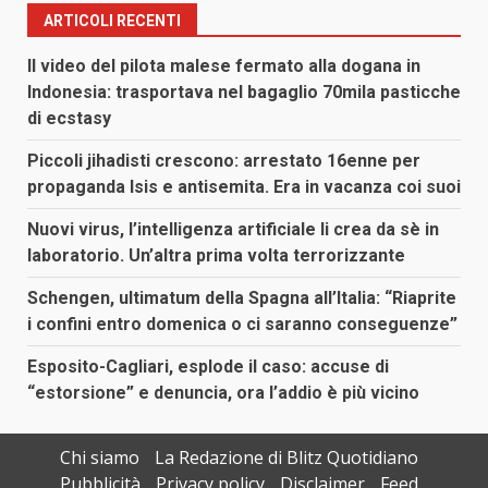
ARTICOLI RECENTI
Il video del pilota malese fermato alla dogana in
Indonesia: trasportava nel bagaglio 70mila pasticche
di ecstasy
Piccoli jihadisti crescono: arrestato 16enne per
propaganda Isis e antisemita. Era in vacanza coi suoi
Nuovi virus, l’intelligenza artificiale li crea da sè in
laboratorio. Un’altra prima volta terrorizzante
Schengen, ultimatum della Spagna all’Italia: “Riaprite
i confini entro domenica o ci saranno conseguenze”
Esposito-Cagliari, esplode il caso: accuse di
“estorsione” e denuncia, ora l’addio è più vicino
Chi siamo
La Redazione di Blitz Quotidiano
Pubblicità
Privacy policy
Disclaimer
Feed