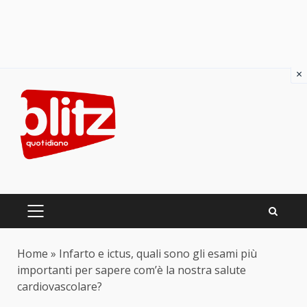
×
Skip
to
content
PRIMARY
MENU
Home
»
Infarto e ictus, quali sono gli esami più
importanti per sapere com’è la nostra salute
cardiovascolare?