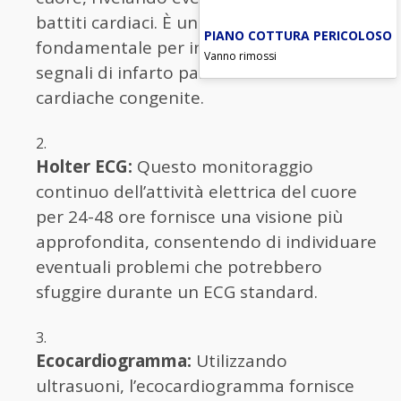
battiti cardiaci. È uno strumento
PIANO COTTURA PERICOLOSO
fondamentale per individuare aritmie,
Vanno rimossi
segnali di infarto passato o condizioni
cardiache congenite.
Holter ECG:
Questo monitoraggio
continuo dell’attività elettrica del cuore
per 24-48 ore fornisce una visione più
approfondita, consentendo di individuare
eventuali problemi che potrebbero
sfuggire durante un ECG standard.
Ecocardiogramma:
Utilizzando
ultrasuoni, l’ecocardiogramma fornisce