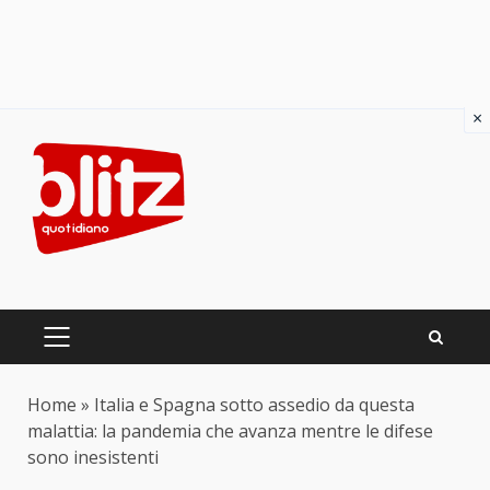
×
Skip
to
content
PRIMARY
MENU
Home
»
Italia e Spagna sotto assedio da questa
malattia: la pandemia che avanza mentre le difese
sono inesistenti