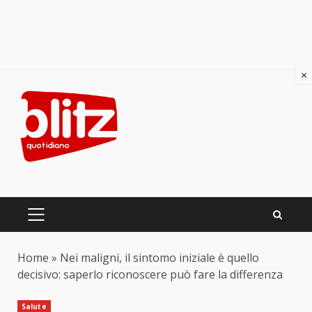
×
Skip
to
content
PRIMARY
MENU
Home
»
Nei maligni, il sintomo iniziale è quello
decisivo: saperlo riconoscere può fare la differenza
Salute