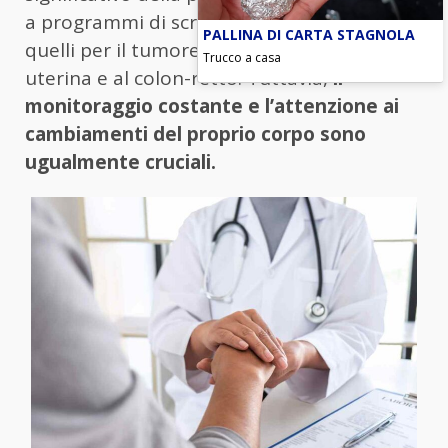
a programmi di screening oncologici, come
PALLINA DI CARTA STAGNOLA
quelli per il tumore al seno, alla cervice
Trucco a casa
uterina e al colon-retto. Tuttavia,
il
monitoraggio costante e l’attenzione ai
cambiamenti del proprio corpo sono
ugualmente cruciali.