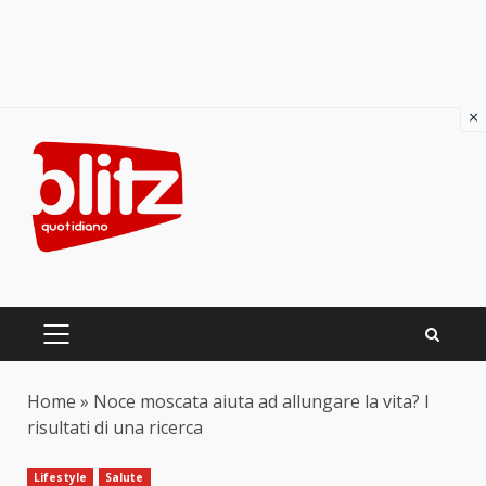
×
Skip
to
content
PRIMARY
MENU
Home
»
Noce moscata aiuta ad allungare la vita? I
risultati di una ricerca
Lifestyle
Salute