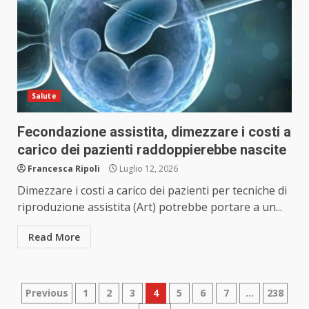
Salute
Fecondazione assistita, dimezzare i costi a
carico dei pazienti raddoppierebbe nascite
Francesca Ripoli
Luglio 12, 2026
Dimezzare i costi a carico dei pazienti per tecniche di
riproduzione assistita (Art) potrebbe portare a un...
Read More
Paginazione
Previous
1
2
3
4
5
6
7
…
238