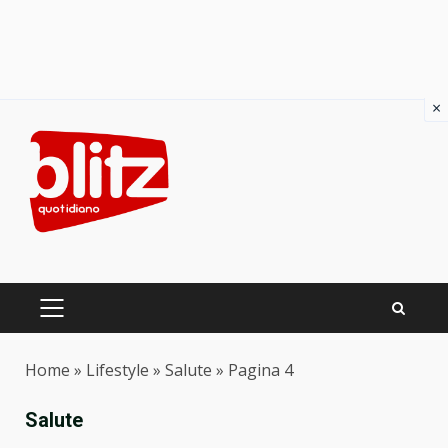
×
Skip
to
content
PRIMARY
MENU
Home
»
Lifestyle
»
Salute
»
Pagina 4
Salute