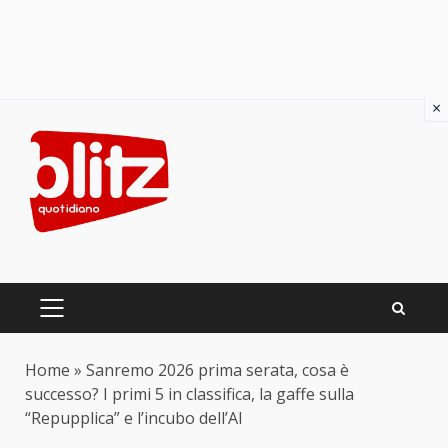
×
Skip
to
content
PRIMARY
MENU
Home
»
Sanremo 2026 prima serata, cosa è
successo? I primi 5 in classifica, la gaffe sulla
“Repupplica” e l’incubo dell’AI