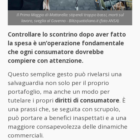
Il Primo Maggio di Mattarella: stipendi troppo bassi, morti sul
lavoro, sveglia al Governo - Blitzquotidiano.it (foto ANSA)
Controllare lo scontrino dopo aver fatto
la spesa è un’operazione fondamentale
che ogni consumatore dovrebbe
compiere con attenzione.
Questo semplice gesto può rivelarsi una
salvaguardia non solo per il proprio
portafoglio, ma anche un modo per
tutelare i propri
diritti di consumatore
. È
una prassi che, se seguita con scrupolo,
può portare a benefici inaspettati e a una
maggiore consapevolezza delle dinamiche
commerciali.