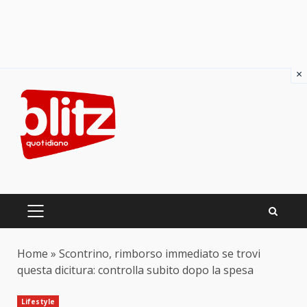
×
Skip
to
content
PRIMARY
MENU
Home
»
Scontrino, rimborso immediato se trovi
questa dicitura: controlla subito dopo la spesa
Lifestyle