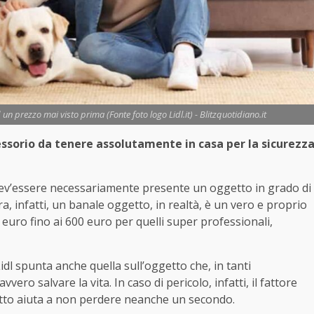
d un prezzo mai visto prima (Fonte foto logo Lidl.it) - Blitzquotidiano.it
essorio da tenere assolutamente in casa per la sicurezz
a, dev’essere necessariamente presente un oggetto in grado di
ra, infatti, un banale oggetto, in realtà, è un vero e proprio
euro fino ai 600 euro per quelli super professionali,
idl spunta anche quella sull’oggetto che, in tanti
ro salvare la vita. In caso di pericolo, infatti, il fattore
tto aiuta a non perdere neanche un secondo.