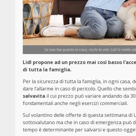
Se non hai questo in casa, rischi la vita: Lidl lo mette a
Lidl propone ad un prezzo mai così basso l’acc
di tutta la famiglia.
Per la sicurezza di tutta la famiglia, in ogni cas
dare l’allarme in caso di pericolo. Quello che semb
salvavita
il cui prezzo può variare andando da 30 
fondamentali anche negli esercizi commerciali.
Sul volantino delle offerte di questa settimana di L
sottovalutano ma che in caso di emergenza può davve
tempo è determinante per salvarsi e questo ogge