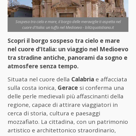
Sospeso tra cielo e mare, il borgo delle meraviglie ti aspetta nel
cuore d’Italia: un tuffo nel Medioevo - blitzquotidiano.it
Scopri il borgo sospeso tra cielo e mare
nel cuore d’Italia: un viaggio nel Medioevo
tra stradine antiche, panorami da sogno e
atmosfere senza tempo.
Situata nel cuore della
Calabria
e affacciata
sulla costa ionica,
Gerace
si conferma una
delle perle medievali più affascinanti della
regione, capace di attirare viaggiatori in
cerca di storia, cultura e paesaggi
mozzafiato. La cittadina, con un patrimonio
artistico e architettonico straordinario,