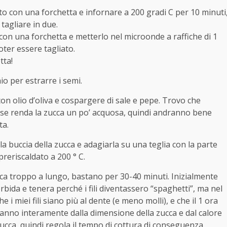
tto con una forchetta e infornare a 200 gradi C per 10 minuti
agliare in due.
con una forchetta e metterlo nel microonde a raffiche di 1
ter essere tagliato.
tta!
io per estrarre i semi.
on olio d’oliva e cospargere di sale e pepe. Trovo che
ase renda la zucca un po’ acquosa, quindi andranno bene
ta.
la buccia della zucca e adagiarla su una teglia con la parte
preriscaldato a 200 ° C.
ucca troppo a lungo, bastano per 30-40 minuti. Inizialmente
da e tenera perché i fili diventassero “spaghetti”, ma nel
 miei fili siano più al dente (e meno molli), e che il 1 ora
anno interamente dalla dimensione della zucca e dal calore
zucca, quindi regola il tempo di cottura di conseguenza.