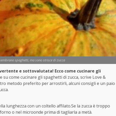
, sembrano spaghetti, ma sono strisce di zucca
vertente e sottovalutata! Ecco come cucinare gli
su come cucinare gli spaghetti di zucca, scrive Love &
o metodo preferito per arrostirli, alcuni consigli e un paio
ucca.
lla lunghezza con un coltello affilato.Se la zucca è troppo
forno o nel microonde prima di tagliarla a metà.