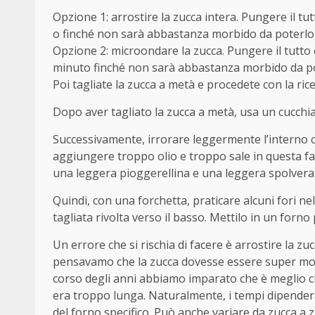
Opzione 1: arrostire la zucca intera. Pungere il tu
o finché non sarà abbastanza morbido da poterlo t
Opzione 2: microondare la zucca. Pungere il tutto 
minuto finché non sarà abbastanza morbido da po
Poi tagliate la zucca a metà e procedete con la rice
Dopo aver tagliato la zucca a metà, usa un cucchia
Successivamente, irrorare leggermente l’interno c
aggiungere troppo olio e troppo sale in questa f
una leggera pioggerellina e una leggera spolvera
Quindi, con una forchetta, praticare alcuni fori nel
tagliata rivolta verso il basso. Mettilo in un forno 
Un errore che si rischia di facere è arrostire la z
pensavamo che la zucca dovesse essere super morbi
corso degli anni abbiamo imparato che è meglio che i
era troppo lunga. Naturalmente, i tempi dipender
del forno specifico. Può anche variare da zucca a 