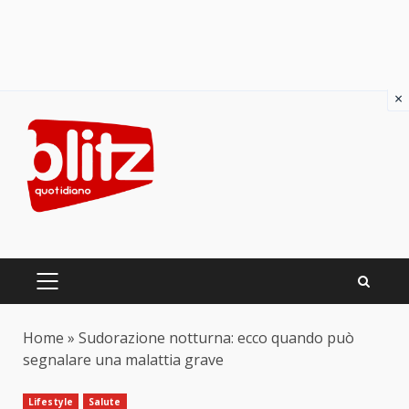
×
Skip
to
content
PRIMARY
MENU
Home
»
Sudorazione notturna: ecco quando può
segnalare una malattia grave
Lifestyle
Salute