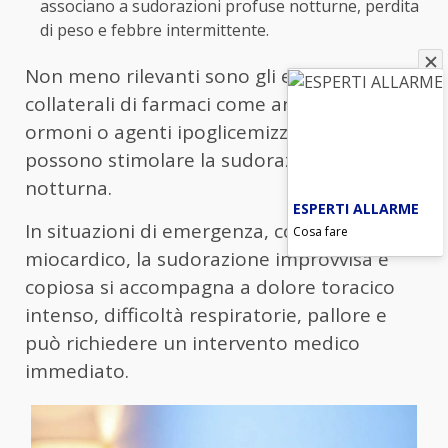
associano a sudorazioni profuse notturne, perdita
di peso e febbre intermittente.
Non meno rilevanti sono gli effetti
collaterali di farmaci come antidepressivi,
ormoni o agenti ipoglicemizzanti, che
possono stimolare la sudorazione
notturna.
ESPERTI ALLARME
In situazioni di emergenza, come l’infarto
Cosa fare
miocardico, la sudorazione improvvisa e
copiosa si accompagna a dolore toracico
intenso, difficoltà respiratorie, pallore e
può richiedere un intervento medico
immediato.