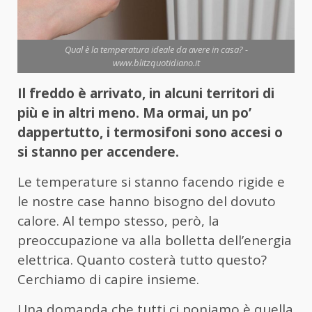
Qual è la temperatura ideale da avere in casa? -
www.blitzquotidiano.it
Il freddo è arrivato, in alcuni territori di
più e in altri meno. Ma ormai, un po’
dappertutto, i termosifoni sono accesi o
si stanno per accendere.
Le temperature si stanno facendo rigide e
le nostre case hanno bisogno del dovuto
calore. Al tempo stesso, però, la
preoccupazione va alla bolletta dell’energia
elettrica. Quanto costerà tutto questo?
Cerchiamo di capire insieme.
Una domanda che tutti ci poniamo è quella