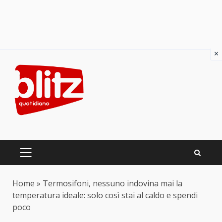
×
Skip
to
content
PRIMARY
MENU
Home
»
Termosifoni, nessuno indovina mai la
temperatura ideale: solo così stai al caldo e spendi
poco