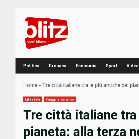
Skip
to
content
Politica
Cronaca
Economia
Sport
Video
Home
»
Tre città italiane tra le più antiche del pi
Lifestyle
Viaggi e turismo
Tre città italiane tra
pianeta: alla terza 