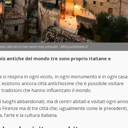
aneta: alla terza non avevi mai pensato - Blitzquotidiano.it
à più antiche del mondo tre sono proprio italiane e
ia si respira in ogni vicolo, in ogni monumento e in ogni casa
 esistono ancora città antichissime che è possibile visitare
e tradizioni che hanno influenzato il mondo.
di luoghi abbandonati, ma di centri abitati e visitati ogni ann
i o Firenze ma di tre città che, ugualmente come le precedenti,
l’arte e la cultura italiana.