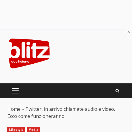
×
Skip
to
content
PRIMARY
MENU
Home
»
Twitter, in arrivo chiamate audio e video.
Ecco come funzioneranno
Lifestyle
Media