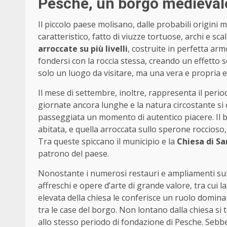
Pesche, un borgo medievale
Il piccolo paese molisano, dalle probabili origin
caratteristico, fatto di viuzze tortuose, archi e scal
arroccate su più livelli
, costruite in perfetta a
fondersi con la roccia stessa, creando un effetto 
solo un luogo da visitare, ma una vera e propria
Il mese di settembre, inoltre, rappresenta il period
giornate ancora lunghe e la natura circostante si 
passeggiata un momento di autentico piacere. Il bor
abitata, e quella arroccata sullo sperone roccioso, 
Tra queste spiccano il municipio e la
Chiesa di S
patrono del paese.
Nonostante i numerosi restauri e ampliamenti subit
affreschi e opere d’arte di grande valore, tra cui la
elevata della chiesa le conferisce un ruolo domina
tra le case del borgo. Non lontano dalla chiesa si 
allo stesso periodo di fondazione di Pesche. Seb