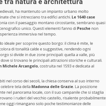
 tra natura e architettura
i medievali, ha mantenuto un impianto urbano molto
inate che si intrecciano tra edifici antichi.
Le 1640 case
rmonia con il paesaggio montano circostante, sembrano quasi
scenografico unico. Questi elementi fanno di
Pesche
non
 esperienza immersiva nel tempo.
o ideale per scoprire questo borgo: il clima è mite, le
colora di tonalità calde e suggestive, rendendo ogni
go si divide in due zone principali: quella a valle, più
dove si trovano le principali attrazioni storiche e culturali.
an Michele Arcangelo
, costruita nel 1593 e dedicata al
i nel corso dei secoli, la chiesa conserva al suo interno
 celebre tela della
Madonna delle Grazie
. La posizione
nte nel panorama locale, con il suo campanile che si staglia
trovano i ruderi del vecchio castello, risalente probabilmente
bene oggi rimangano solo poche testimonianze delle