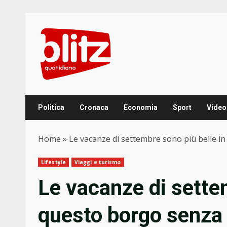
Skip
to
content
Politica
Cronaca
Economia
Sport
Video
Home
»
Le vacanze di settembre sono più belle i
Lifestyle
Viaggi e turismo
Le vacanze di sette
questo borgo senza