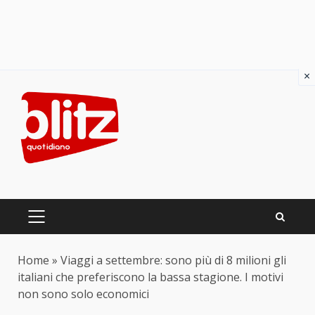
×
Skip
to
content
PRIMARY
MENU
Home
»
Viaggi a settembre: sono più di 8 milioni gli
italiani che preferiscono la bassa stagione. I motivi
non sono solo economici