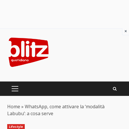
×
Skip
to
content
PRIMARY
MENU
Home
»
WhatsApp, come attivare la ‘modalità
Labubu’: a cosa serve
Lifestyle