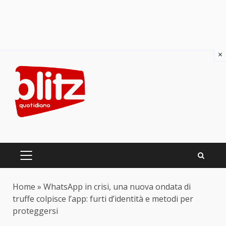
×
Skip
to
content
PRIMARY
MENU
Home
»
WhatsApp in crisi, una nuova ondata di
truffe colpisce l’app: furti d’identità e metodi per
proteggersi