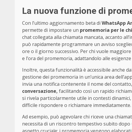
La nuova funzione di prom
Con l’ultimo aggiornamento beta di
WhatsApp An
permette di impostare un
promemoria per le ch
chat collegata alla chiamata mancata, accanto all’i
può rapidamente programmare un avviso scegliendo
ore o il giorno successivo. Per chi vuole maggior
e l’ora del promemoria, adattandolo alle esigenze
Inoltre, questa funzionalità è accessibile anche dal
gestione dei promemoria in un’unica area dell’ap
invia una notifica contenente il nome del contatto
conversazione,
facilitando così un rapido richi
si rivela particolarmente utile in contesti dinamici
difficile rispondere o richiamare immediatamente.
Ad esempio, può agevolare chi riceve una chiamata 
necessita di un riscontro tempestivo subito dopo 
aspetto cruciale: i promemoria vengono elaborati