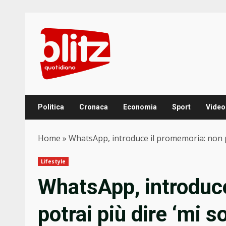
Skip
to
content
Politica
Cronaca
Economia
Sport
Video
Home
»
WhatsApp, introduce il promemoria: non po
Lifestyle
WhatsApp, introduc
potrai più dire ‘mi 