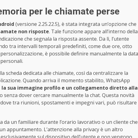
emoria per le chiamate perse
droid
(versione 2.25.22.5), è stata integrata un’opzione che
iamate non risposte
. Tale funzione appare all’interno della
ndicazione che segnala la risposta assente. Da lì, l’utente
 tra intervalli temporali predefiniti, come due ore, otto
e personalizzazione, è possibile definire manualmente la dat
 personali.
la scheda dedicata alle chiamate, così da centralizzare la
plicazione. Quando arriva il momento stabilito, WhatsApp
,
la sua immagine profilo e un collegamento diretto alla
amo senza dover cercare manualmente la chat. Questa novità
, dove tra riunioni, spostamenti e impegni vari, può risultare
da un familiare durante l’orario lavorativo o un cliente che
un appuntamento. L’attenzione alla privacy è un altro
 esclusivamente sul dispositivo dell’utente e non vengono