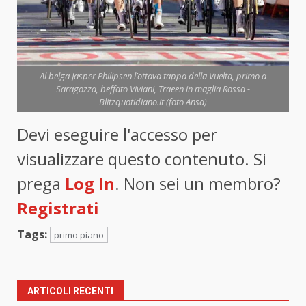
Al belga Jasper Philipsen l’ottava tappa della Vuelta, primo a
Saragozza, beffato Viviani, Traeen in maglia Rossa -
Blitzquotidiano.it (foto Ansa)
Devi eseguire l'accesso per
visualizzare questo contenuto. Si
prega
Log In
. Non sei un membro?
Registrati
Tags:
primo piano
ARTICOLI RECENTI