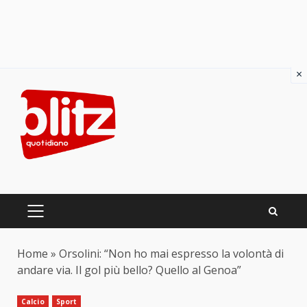
×
Skip
to
content
PRIMARY
MENU
Home
»
Orsolini: “Non ho mai espresso la volontà di
andare via. Il gol più bello? Quello al Genoa”
Calcio
Sport