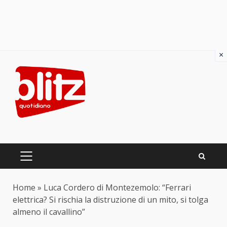
×
Skip
to
content
PRIMARY
MENU
Home
»
Luca Cordero di Montezemolo: “Ferrari
elettrica? Si rischia la distruzione di un mito, si tolga
almeno il cavallino”