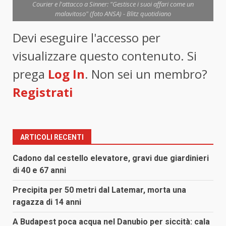
Courier e l'attacco a Sinner: "Gestisce i suoi affari come un
malavitoso" (foto ANSA) - Blitz quotidiano
Devi eseguire l'accesso per
visualizzare questo contenuto. Si
prega
Log In
. Non sei un membro?
Registrati
ARTICOLI RECENTI
Cadono dal cestello elevatore, gravi due giardinieri
di 40 e 67 anni
Precipita per 50 metri dal Latemar, morta una
ragazza di 14 anni
A Budapest poca acqua nel Danubio per siccità: cala