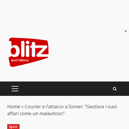
×
Skip
to
content
PRIMARY
MENU
Home
»
Courier e l’attacco a Sinner: “Gestisce i suoi
affari come un malavitoso”
Sport