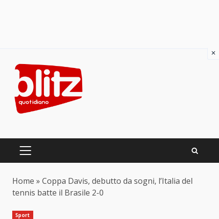
×
Skip
to
content
PRIMARY
MENU
Home
»
Coppa Davis, debutto da sogni, l’Italia del
tennis batte il Brasile 2-0
Sport