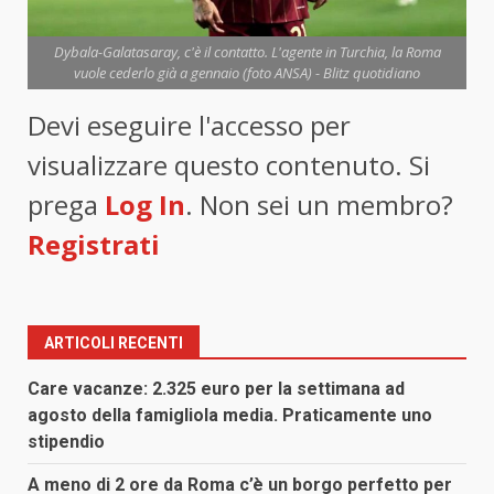
Dybala-Galatasaray, c'è il contatto. L'agente in Turchia, la Roma
vuole cederlo già a gennaio (foto ANSA) - Blitz quotidiano
Devi eseguire l'accesso per
visualizzare questo contenuto. Si
prega
Log In
. Non sei un membro?
Registrati
ARTICOLI RECENTI
Care vacanze: 2.325 euro per la settimana ad
agosto della famigliola media. Praticamente uno
stipendio
A meno di 2 ore da Roma c’è un borgo perfetto per