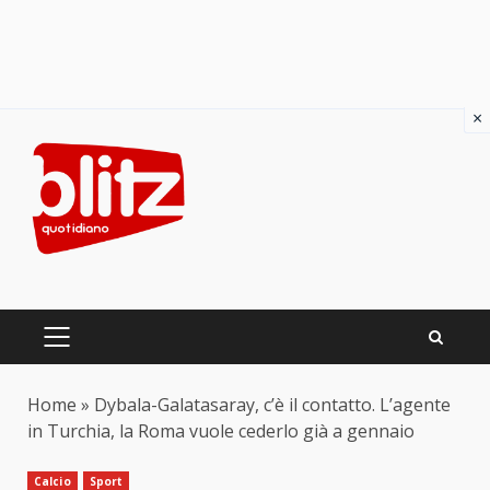
×
Skip
to
content
PRIMARY
MENU
Home
»
Dybala-Galatasaray, c’è il contatto. L’agente
in Turchia, la Roma vuole cederlo già a gennaio
Calcio
Sport