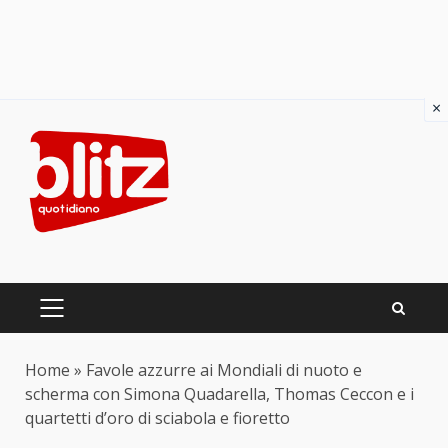
×
Skip
to
content
PRIMARY
MENU
Home
»
Favole azzurre ai Mondiali di nuoto e
scherma con Simona Quadarella, Thomas Ceccon e i
quartetti d’oro di sciabola e fioretto