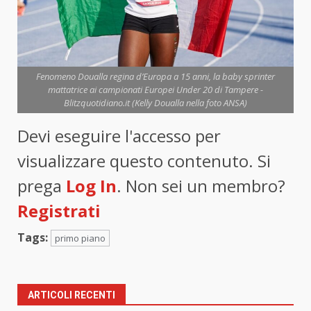
Fenomeno Doualla regina d’Europa a 15 anni, la baby sprinter
mattatrice ai campionati Europei Under 20 di Tampere -
Blitzquotidiano.it (Kelly Doualla nella foto ANSA)
Devi eseguire l'accesso per
visualizzare questo contenuto. Si
prega
Log In
. Non sei un membro?
Registrati
Tags:
primo piano
ARTICOLI RECENTI