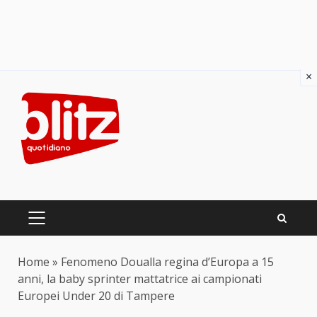
×
Skip
to
content
PRIMARY
MENU
Home
»
Fenomeno Doualla regina d’Europa a 15
anni, la baby sprinter mattatrice ai campionati
Europei Under 20 di Tampere