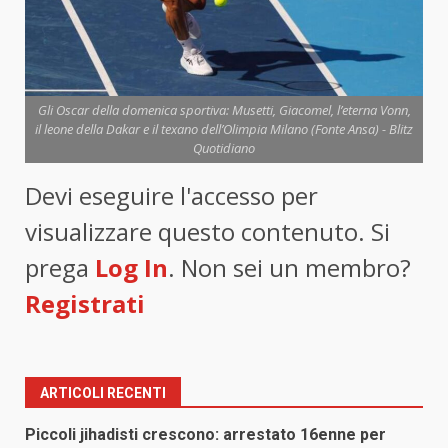
Gli Oscar della domenica sportiva: Musetti, Giacomel, l’eterna Vonn,
il leone della Dakar e il texano dell’Olimpia Milano (Fonte Ansa) - Blitz
Quotidiano
Devi eseguire l'accesso per
visualizzare questo contenuto. Si
prega
Log In
. Non sei un membro?
Registrati
ARTICOLI RECENTI
Piccoli jihadisti crescono: arrestato 16enne per