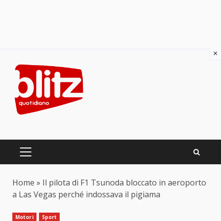
×
Skip
to
content
PRIMARY
MENU
Home
»
Il pilota di F1 Tsunoda bloccato in aeroporto
a Las Vegas perché indossava il pigiama
Motori
Sport