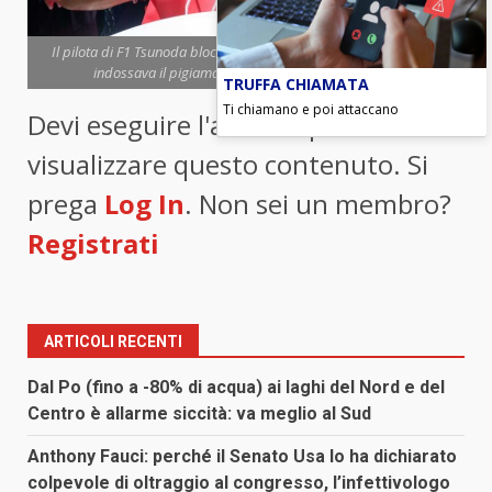
Il pilota di F1 Tsunoda bloccato in aeroporto a Las Vegas perché
indossava il pigiama (foto ANSA) - Blitz quotidiano
TRUFFA CHIAMATA
Ti chiamano e poi attaccano
Devi eseguire l'accesso per
visualizzare questo contenuto. Si
prega
Log In
. Non sei un membro?
Registrati
ARTICOLI RECENTI
Dal Po (fino a -80% di acqua) ai laghi del Nord e del
Centro è allarme siccità: va meglio al Sud
Anthony Fauci: perché il Senato Usa lo ha dichiarato
colpevole di oltraggio al congresso, l’infettivologo