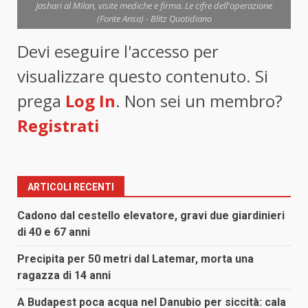
Jashari al Milan, visite mediche e firma. Le cifre dell'operazione
(Fonte Ansa) - Blitz Quotidiano
Devi eseguire l'accesso per
visualizzare questo contenuto. Si
prega
Log In
. Non sei un membro?
Registrati
ARTICOLI RECENTI
Cadono dal cestello elevatore, gravi due giardinieri
di 40 e 67 anni
Precipita per 50 metri dal Latemar, morta una
ragazza di 14 anni
A Budapest poca acqua nel Danubio per siccità: cala