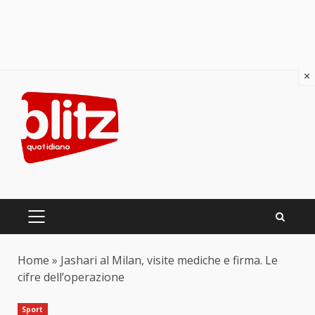
×
Skip
to
content
PRIMARY
MENU
Home
»
Jashari al Milan, visite mediche e firma. Le
cifre dell’operazione
Sport