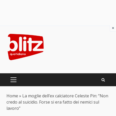
×
Skip
to
content
PRIMARY
MENU
Home
»
La moglie dell’ex calciatore Celeste Pin: “Non
credo al suicidio. Forse si era fatto dei nemici sul
lavoro”