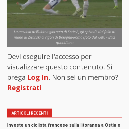
La moviola dell’ultima giornata di Serie A, gli episodi: dal fallo di
mano di Zielinski ai rigori di Bologna-Roma (foto dal web) - Blitz
quotidiano
Devi eseguire l'accesso per
visualizzare questo contenuto. Si
prega
Log In
. Non sei un membro?
Registrati
ARTICOLI RECENTI
Investe un ciclista francese sulla litoranea a Ostia e