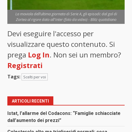
La moviola dell’ultima giornata di Serie A, gli episodi: dal gol di
Zortea al rigore dato all'Inter (foto da video) - Blitz quotidiano
Devi eseguire l'accesso per
visualizzare questo contenuto. Si
prega
Log In
. Non sei un membro?
Registrati
Tags:
Scelti per voi
ARTICOLI RECENTI
Istat, l’allarme del Codacons: “Famiglie schiacciate
dall’aumento dei prezzi”
Colesterolo alto ma trigliceridi normali: cosa