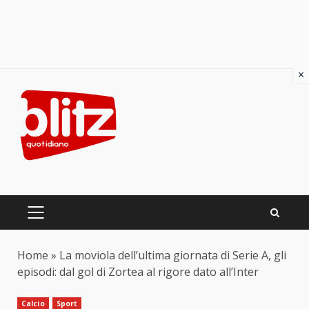
×
Skip
to
content
PRIMARY
MENU
Home
»
La moviola dell’ultima giornata di Serie A, gli
episodi: dal gol di Zortea al rigore dato all’Inter
Calcio
Sport