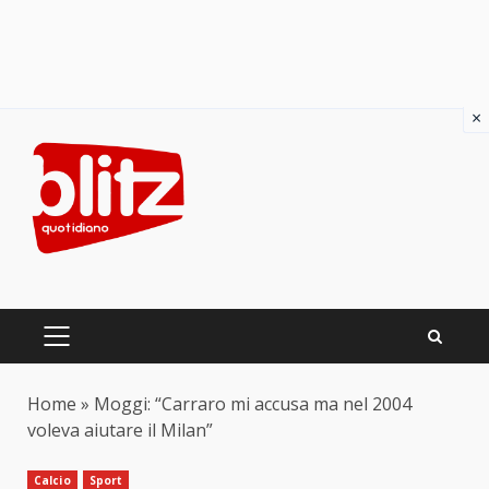
×
Skip
to
content
PRIMARY
MENU
Home
»
Moggi: “Carraro mi accusa ma nel 2004
voleva aiutare il Milan”
Calcio
Sport