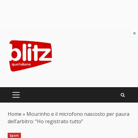
×
Skip
to
content
PRIMARY
MENU
Home
»
Mourinho e il microfono nascosto per paura
dell’arbitro: “Ho registrato tutto”
Sport