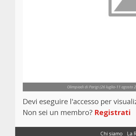
Olimpiadi di Parigi (26 luglio-11 agosto 
Devi eseguire l'accesso per visua
Non sei un membro?
Registrati
Chi siamo
La 