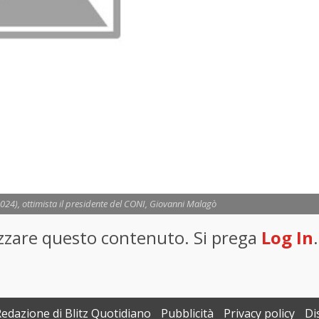
2024), ottimista il presidente del CONI, Giovanni Malagò
lizzare questo contenuto. Si prega
Log In
.
Redazione di Blitz Quotidiano
Pubblicità
Privacy policy
Di