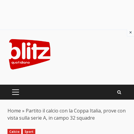
×
Skip
to
content
PRIMARY
MENU
Home
»
Partito il calcio con la Coppa Italia, prove con
vista sulla serie A, in campo 32 squadre
Calcio
Sport