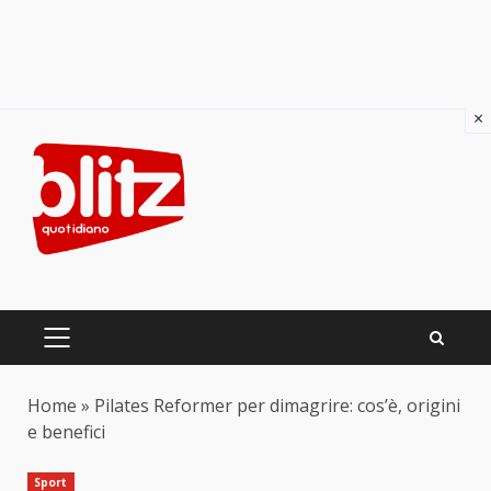
×
Skip
to
content
PRIMARY
MENU
Home
»
Pilates Reformer per dimagrire: cos’è, origini
e benefici
Sport