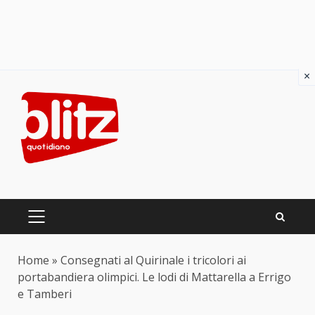
×
Skip
to
content
PRIMARY
MENU
Home
»
Consegnati al Quirinale i tricolori ai
portabandiera olimpici. Le lodi di Mattarella a Errigo
e Tamberi