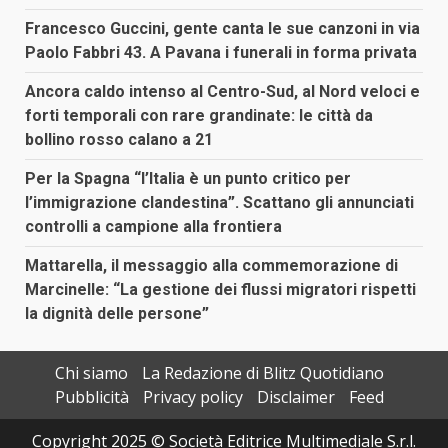
Francesco Guccini, gente canta le sue canzoni in via
Paolo Fabbri 43. A Pavana i funerali in forma privata
Ancora caldo intenso al Centro-Sud, al Nord veloci e
forti temporali con rare grandinate: le città da
bollino rosso calano a 21
Per la Spagna “l’Italia è un punto critico per
l’immigrazione clandestina”. Scattano gli annunciati
controlli a campione alla frontiera
Mattarella, il messaggio alla commemorazione di
Marcinelle: “La gestione dei flussi migratori rispetti
la dignità delle persone”
Chi siamo
La Redazione di Blitz Quotidiano
Pubblicità
Privacy policy
Disclaimer
Feed
Copyright 2025 © Società Editrice Multimediale S.r.l.