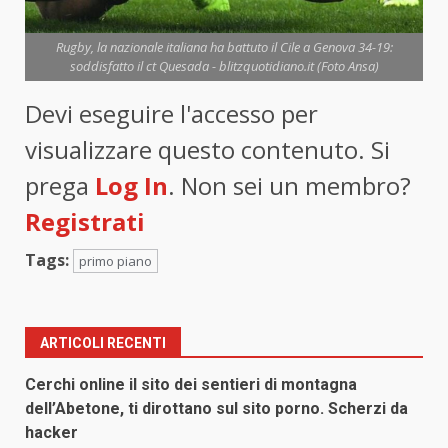
Rugby, la nazionale italiana ha battuto il Cile a Genova 34-19:
soddisfatto il ct Quesada - blitzquotidiano.it (Foto Ansa)
Devi eseguire l'accesso per
visualizzare questo contenuto. Si
prega
Log In
. Non sei un membro?
Registrati
Tags:
primo piano
ARTICOLI RECENTI
Cerchi online il sito dei sentieri di montagna
dell’Abetone, ti dirottano sul sito porno. Scherzi da
hacker