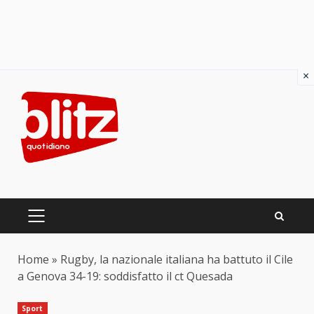
×
Skip
to
content
PRIMARY
MENU
Home
»
Rugby, la nazionale italiana ha battuto il Cile
a Genova 34-19: soddisfatto il ct Quesada
Sport