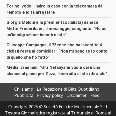
Torino, vede il ladro in casa con la telecamera da
remoto e lo fa arrestare
Giorgia Meloni e la premier (socialista) danese
Mette Frederiksen, il messaggio congiunto: “No ad
un’immigrazione incontrollata”
Giuseppe Campagna, il 73enne che ha investito 4
ciclisti resta ai domiciliari: “Non mi sono reso conto
di quello che ho fatto”
Media israeliani: “Ora Netanyahu vuole dare una
chance al piano per Gaza, l’esercito si sta ritirando”
Chi siamo
La Redazione di Blitz Quotidiano
Pubblicità
Privacy policy
Disclaimer
Feed
Copyright 2025 © Società Editrice Multimediale S.r.l.
Testata Giornalistica registrata al Tribunale di Roma al